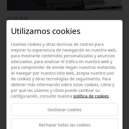
22-06-2026
Juan XXIII inicia su transformación con
Utilizamos cookies
una rehabilitación integral de más de
Usamos cookies y otras tecnicas de rastreo para
6,6 millones de euros
mejorar tu experiencia de navegación en nuestra web,
para mostrarte contenidos personalizados y anuncios
Leer más
adecuados, para analizar el tráfico en nuestra web y
para comprender de donde llegan nuestros visitantes.
Al navegar por nuestro sitio web, acepta nuestro uso
de cookies y otras tecnologías de seguimiento. Para
obtener más información sobre estas cookies, cómo y
por qué las usamos y cómo puede cambiar su
configuración, consulte nuestra
política de cookies
.
Gestionar cookies
Rechazar todas las cookies