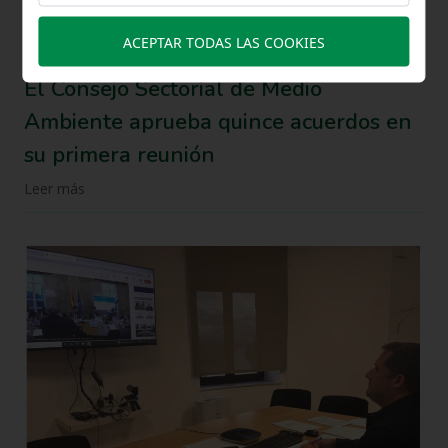
ACEPTAR TODAS LAS COOKIES
03-06-2026
El Consejo Sectorial de Medio
Ambiente aprueba quince acuerdos en
su primera reunión
Leer más